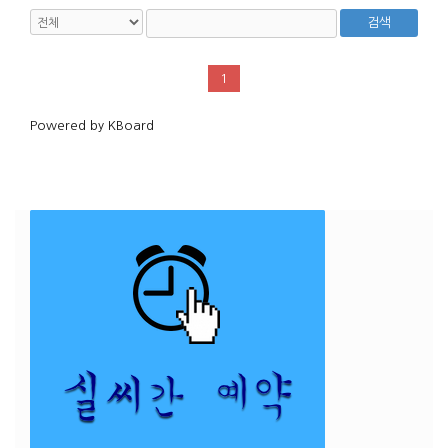
검색
1
Powered by KBoard