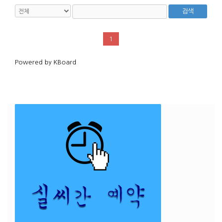
검색
1
Powered by KBoard