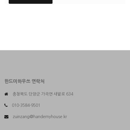
한드미하우쓰 연락처
충청북도 단양군 가곡면 새밭로 634
010-3584-9501
zuinzang@handemyhouse.kr